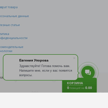
зврат товара
рсональные данные
лезные статьи
литика
нфиденциальности
комендательные
хнологии
Евгения Упорова
Здравствуйте! Готова помочь вам.
Напишите мне, если у вас появятся
вопросы.
бработку файлов
cookie
.
КОРЗИНА
0
0.00
позиций на