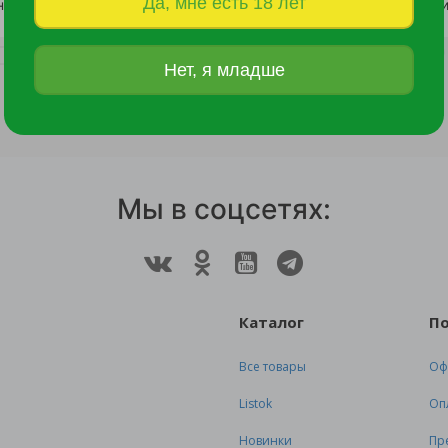
Да, мне есть 18 лет
Кориандр (кинза) Тетушка Марико 2гр /10
21 руб.
28 руб.
Нет, я младше
Мы в соцсетях:
Каталог
П
Все товары
Оф
Listok
Оп
Новинки
Пр