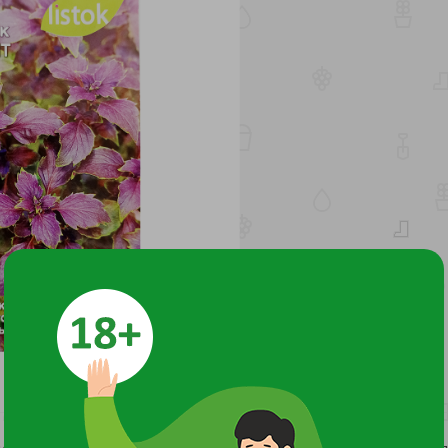
истья, молодые побегие используются в качестве приправы 