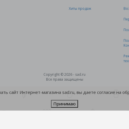
Хиты продаж
Во
Пе
По
По
Ко
Ре
те
Copyright © 2026 - sad.ru
Все права защищены
ть сайт Интернет-магазина sad.ru, вы даете согласие на о
Принимаю