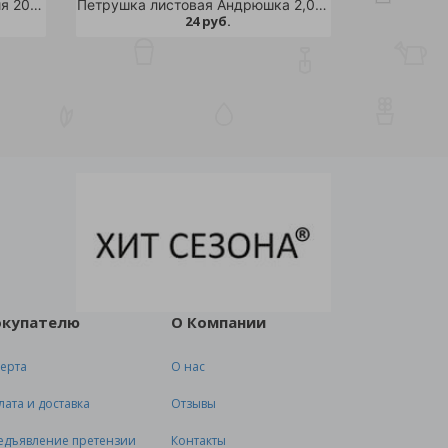
Табак курительный Вирджиния 202 0,05гр /10
Петрушка листовая Андрюшка 2,0гр /10
24 руб.
окупателю
О Компании
ерта
О нас
лата и доставка
Отзывы
едъявление претензии
Контакты