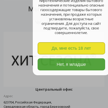
пиротехнические изделия бытового
назначения и потенциально опасные
Мы в соцсетях:
газосодержащие товары бытового
назначения, при продаже которых
установлены возрастные
ограничения. Для доступа на сайт
подтвердите, пожалуйста, свое
совершеннолетие.
Да, мне есть 18 лет
Нет, я младше
Центральный офис
Адрес
623704, Российская Федерация,
Свердловская область, город Березовский