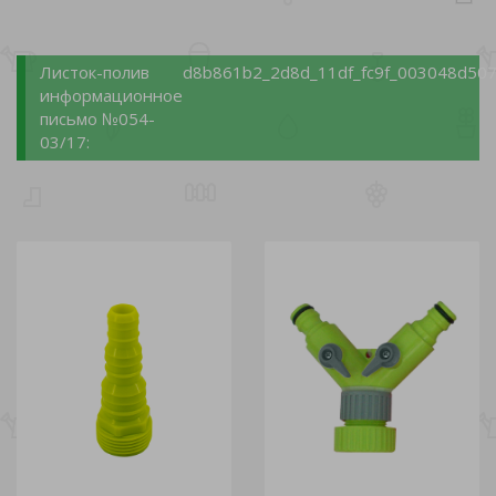
Листок-полив
d8b861b2_2d8d_11df_fc9f_003048d507
информационное
письмо №054-
03/17: