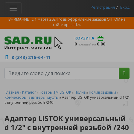
Регистрация
Вход
ВНИМАНИЕ ! С 1 марта 2024 года оформление заказов ОПТОМ на
сайте
opt.sad.ru
КОРЗИНА
0
0.00
позиций на
8 (343) 216-64-41
Главная
Каталог
Товары ТМ LISTOK
Полив
Полив садовый
Коннекторы. адаптеры. муфты
Адаптер LISTOK универсальный d 1/2"
с внутренней резьбой /240
Адаптер LISTOK универсальный
d 1/2" с внутренней резьбой /240