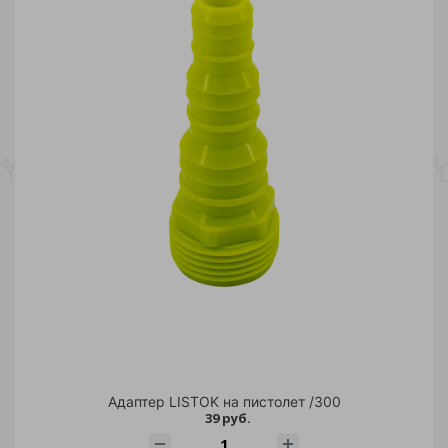
30
2 413.65
4 797.30
7 180.95
9 564.60
Склады
Материал
Торговая марка
Адаптер LISTOK на пистолет /300
39 руб.