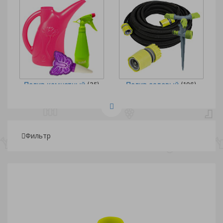
Полив комнатный
Полив садовый
(35)
(106)
Фильтр
Подбор параметров
Розничная