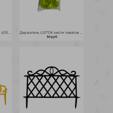
Вкладыш LISTOK из коковиты d35 /48
Держатель LISTOK кисти томатов 25шт / 200
84 руб.