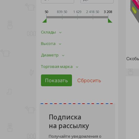
50
839.50
1 629
2 418.50
3 208
Склады
Высота
Диаметр
Торговая марка
Подписка
на рассылку
Получайте уведомления о