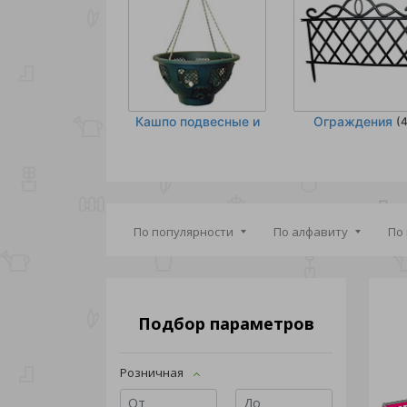
Кашпо подвесные и
Ограждения
(4
аксессуары к ним
(36)
По популярности
По алфавиту
По
Ярлыки
Разное
(6)
(9)
Подбор параметров
Розничная