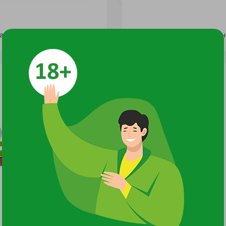
Держатель LISTOK кисти томатов 30шт / 240
100 руб.
104 руб.