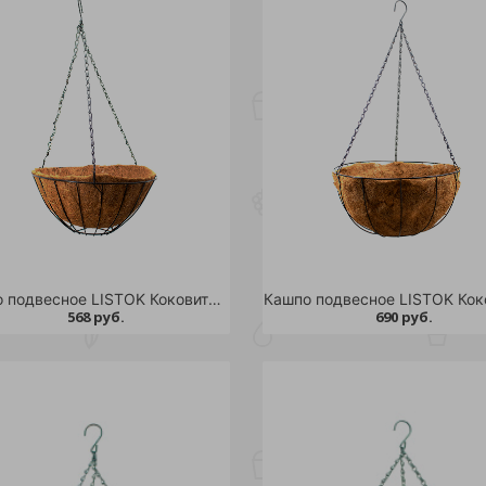
Кашпо подвесное LISTOK Коковита-соло d 35см /24
568 руб.
690 руб.