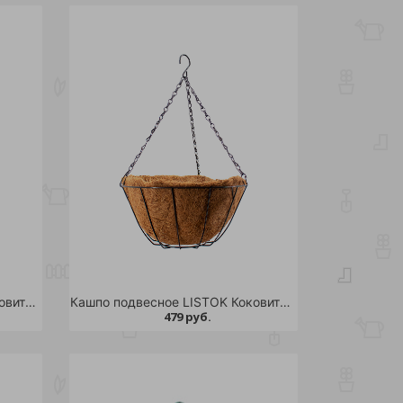
Кашпо подвесное LISTOK Коковита-соло d 25см /24
Кашпо подвесное LISTOK Коковита-соло d 30см /24
479 руб.