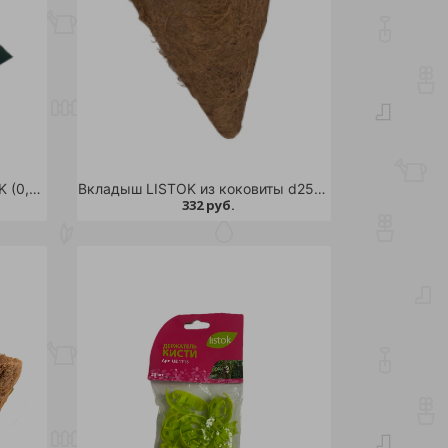
Бордюр декоративный LISTOK (0,2*9м) /12
Вкладыш LISTOK из коковиты d25 /48
332 руб.