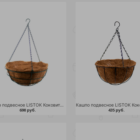
Кашпо подвесное LISTOK Коковита-ретро d 40см /24
690 руб.
435 руб.