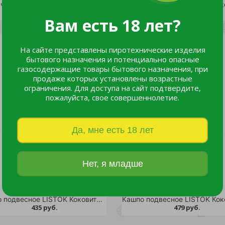
Заборчик LISTOK декоративный ЦВЕТЫ /1/24
213 руб.
435 руб.
Вам есть 18 лет?
На сайте представлены пиротехнические изделия
бытового назначения и потенциально опасные
газосодержащие товары бытового назначения, при
продаже которых установлены возрастные
ограничения. Для доступа на сайт подтвердите,
пожалуйста, свое совершеннолетие.
Да, мне есть 18 лет
Нет, я младше
Кашпо подвесное LISTOK Коковита-ретро d 25см /24
435 руб.
479 руб.