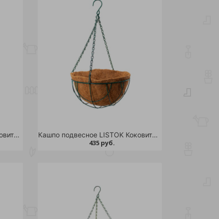
Кашпо подвесное LISTOK Коковита-соло d 40см /24
Кашпо подвесное LISTOK Коковита-стиль d 25см /24
435 руб.