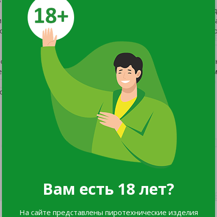
ва сборным каркасным бассейнам. Технология SUPER-TOUGH 
 сделаны из трех отдельных слоев: два слоя плотного винил
ности. Борта бассейна поддерживаются надувным кольцом, к
изонтальная площадка. Процесс сборки и подключение бассей
е время года не рекомендуем оставлять бассейн на открыто
ожно присоединить к садовому шлангу.
Вам есть 18 лет?
На сайте представлены пиротехнические изделия