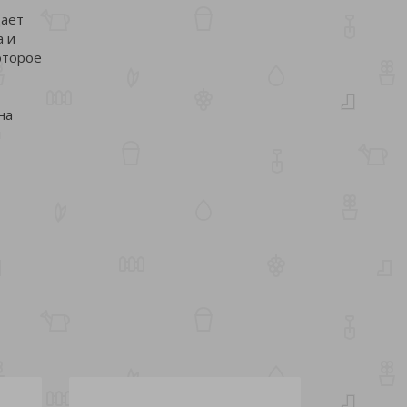
дает
а и
оторое
на
м