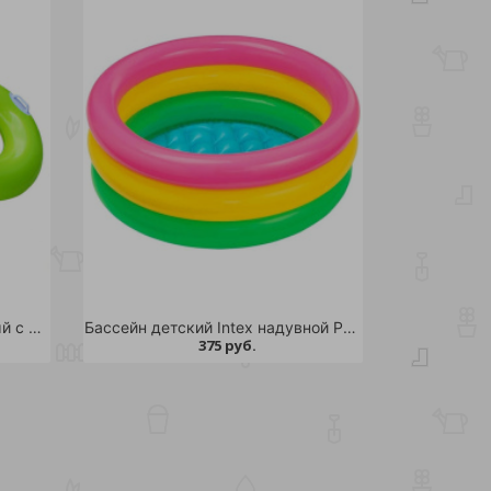
Круг надувной Intex Глянцевый с ручками 76см /24
Бассейн детский Intex надувной Радуга 28л /12
375 руб.