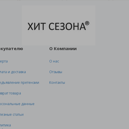
окупателю
О Компании
ерта
О нас
лата и доставка
Отзывы
едъявление претензии
Контакты
зврат товара
рсональные данные
лезные статьи
литика