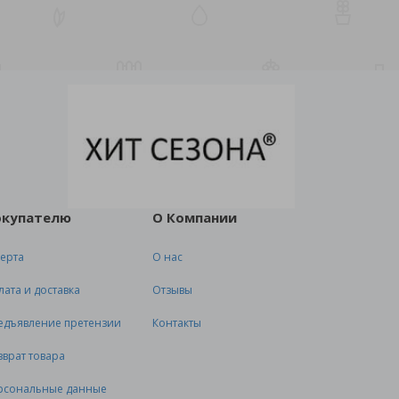
окупателю
О Компании
ерта
О нас
лата и доставка
Отзывы
едъявление претензии
Контакты
зврат товара
рсональные данные