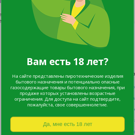
ествует.
еню сайта.
Мы в соцсетях:
Вам есть 18 лет?
Каталог
П
На сайте представлены пиротехнические изделия
бытового назначения и потенциально опасные
газосодержащие товары бытового назначения, при
Все товары
Оф
продаже которых установлены возрастные
Listok
Оп
ограничения. Для доступа на сайт подтвердите,
пожалуйста, свое совершеннолетие.
Новинки
Пр
Хиты продаж
Во
Да, мне есть 18 лет
Пе