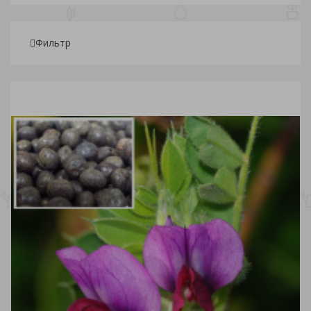
Фильтр
Подбор параметров
Розничная
45
745.53
1 446.05
2 146.58
2 847.10
Склады
Вид упаковки
Вид овощей