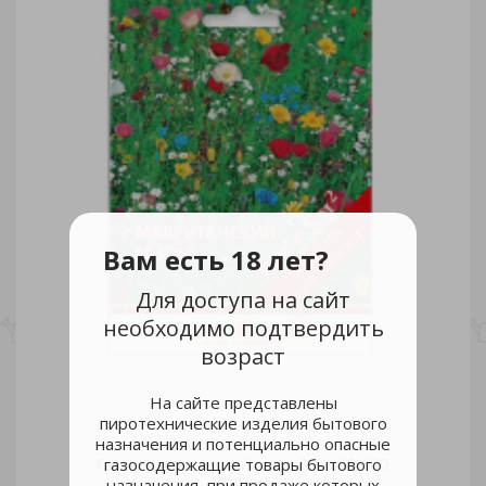
Вам есть 18 лет?
Для доступа на сайт
необходимо подтвердить
возраст
На сайте представлены
пиротехнические изделия бытового
назначения и потенциально опасные
газосодержащие товары бытового
Газон Мавританский газон 30гр/10/100
110 руб.
назначения, при продаже которых