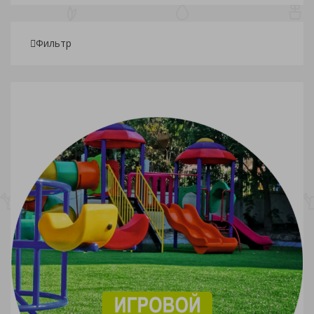
Фильтр
Подбор параметров
Розничная
31
5 472.50
10 914
16 355.50
21 797
Склады
Вид упаковки
Вид овощей