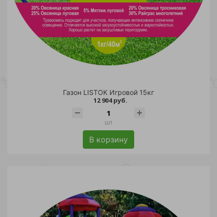
Вид цветов
Торговая марка
Зелени/пряности/леч.травы: вид
Тип цветов (срок жизни)
Газон LISTOK Игровой 15кг
12 904 руб.
шт
В корзину