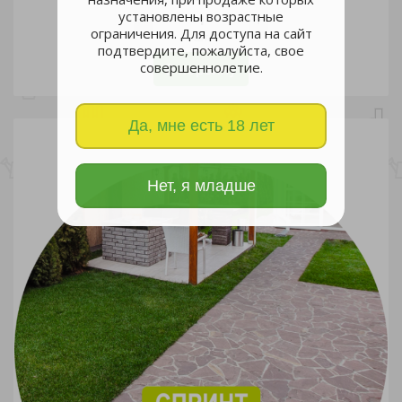
установлены возрастные
ограничения. Для доступа на сайт
шт
подтвердите, пожалуйста, свое
совершеннолетие.
В корзину
Да, мне есть 18 лет
Нет, я младше