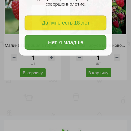
совершеннолетие.
Да, мне есть 18 лет
Нет, я младше
Малина Патриция в горшке 2л/1шт
Малина Таруса малиновое дерево С3 020-040 1 шт
520 руб.
1 385 руб.
шт
шт
В корзину
В корзину