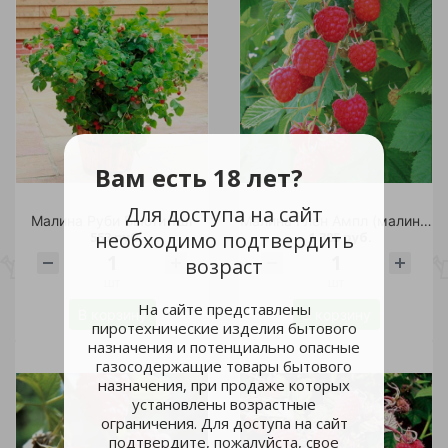
Вам есть 18 лет?
Для доступа на сайт
Малина Руби Бьюти 1шт
Малина Глен Ампл (малиновое дерево) С3 1шт
необходимо подтвердить
553 руб.
1 385 руб.
возраст
шт
шт
На сайте представлены
В корзину
В корзину
пиротехнические изделия бытового
назначения и потенциально опасные
газосодержащие товары бытового
назначения, при продаже которых
установлены возрастные
ограничения. Для доступа на сайт
подтвердите, пожалуйста, свое