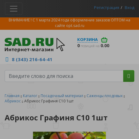
Регистрация
Вход
ВНИМАНИЕ ! С 1 марта 2024 года оформление заказов ОПТОМ на
сайте
opt.sad.ru
КОРЗИНА
0
0.00
позиций на
8 (343) 216-64-41
Главная
Каталог
Посадочный материал
Саженцы плодовых
Абрикос
Абрикос Графиня C10 1шт
Абрикос Графиня C10 1шт