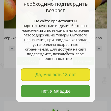
необходимо подтвердить
возраст
На сайте представлены
пиротехнические изделия бытового
назначения и потенциально опасные
газосодержащие товары бытового
Абрикос Кичигинский в горшке С2 1шт
Абрикос Триумф Севера C2 1шт
назначения, при продаже которых
862 руб.
862 руб.
установлены возрастные
ограничения. Для доступа на сайт
шт
шт
подтвердите, пожалуйста, свое
совершеннолетие.
В корзину
В корзину
Да, мне есть 18 лет
Нет, я младше