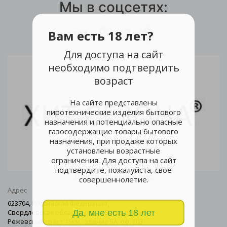
Мы в соцсетях:
Вам есть 18 лет?
Для доступа на сайт
необходимо подтвердить
возраст
На сайте представлены
пиротехнические изделия бытового
назначения и потенциально опасные
газосодержащие товары бытового
назначения, при продаже которых
установлены возрастные
ограничения. Для доступа на сайт
подтвердите, пожалуйста, свое
Центральный офис
совершеннолетие.
Адрес
623704, Российская Федерация,
Да, мне есть 18 лет
Свердловская область, город Березовский
Режевской тракт 15км., здание 5А, оф. 203