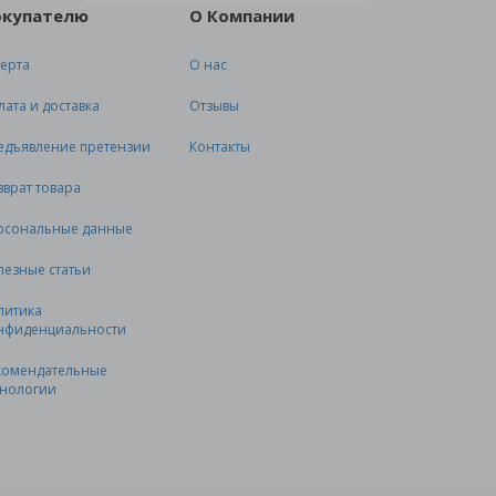
окупателю
О Компании
ерта
О нас
лата и доставка
Отзывы
едъявление претензии
Контакты
зврат товара
рсональные данные
лезные статьи
литика
нфиденциальности
комендательные
хнологии