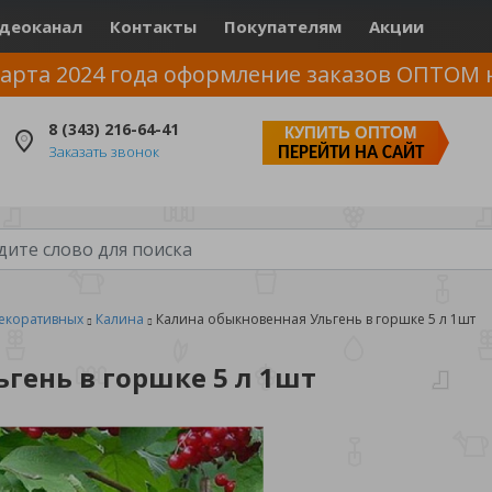
деоканал
Контакты
Покупателям
Акции
арта 2024 года оформление заказов ОПТОМ 
8 (343) 216-64-41
КУПИТЬ ОПТОМ
Заказать звонок
ПЕРЕЙТИ НА САЙТ
екоративных
Калина
Калина обыкновенная Ульгень в горшке 5 л 1шт
гень в горшке 5 л 1шт