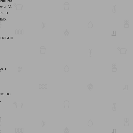
ени М.
ен в
ных
вольно
уст
ие по
,
,
с