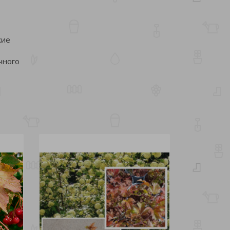
кие
чного