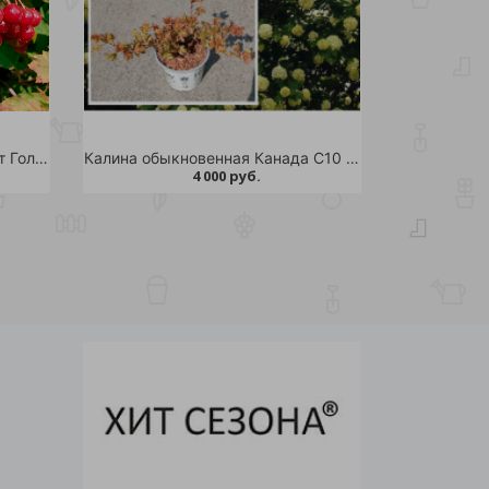
Калина обыкновенная Харвест Голд С7.5-10 1шт
Калина обыкновенная Канада С10 H40-60 1шт
4 000 руб.