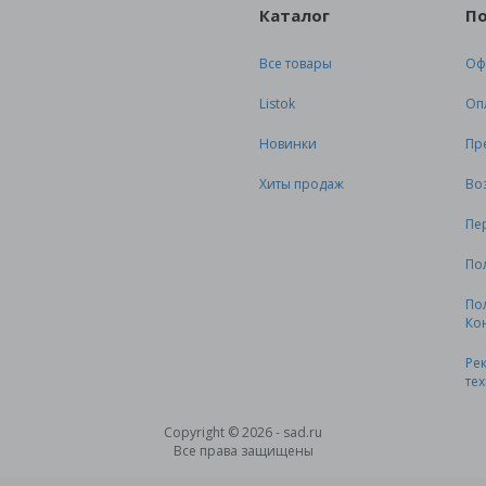
Каталог
П
Все товары
Оф
Listok
Оп
Новинки
Пр
Хиты продаж
Во
Пе
По
По
Ко
Ре
те
Copyright © 2026 - sad.ru
Все права защищены