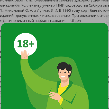
принадлежит коллективу ученых НИИ садоводства Сибири им
П., Никоновой О. А. и Лучник З. И. В 1995 году сорт был включ
ижений, допущенных к использованию. При описании основ
тся синонимичный вариант названия – Ul'gen.
орослый ягодный кустарник высотой около 250 см. Крона до
мподиальным ветвлением. Светло-серые побеги гладкие,
пастной формы, расположены супротивно. Им присущ темно-
период они становятся красновато-оранжевыми. В мае-июне к
и цветами.
 кустарника. Съедобным ягодам присуще среднераннее
середине сентября. Для плодов сорта характерно расположен
о щитка. Шаровидно-эллиптические ягоды среднего размера
рас интенсивно-красного оттенка.
осточкой. Вкус плодов характеризуется как слабогорький,
ла. В их составе имеются 12,9% сахаров, 130 мг% витамина C
ять как в свежем виде, так и использовать для кулинарных
армелада. Полезным лакомством считается калина, протертая 