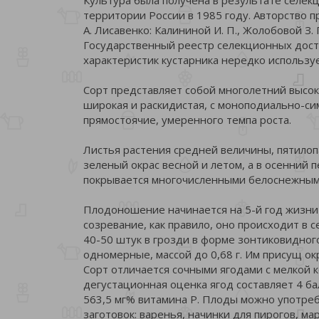
территории России в 1985 году. Авторство 
А. Лисавенко: Калининой И. П., Жолобовой З. 
Государственный реестр селекционных дост
характеристик кустарника нередко используе
Сорт представляет собой многолетний высок
широкая и раскидистая, с моноподиально-си
прямостоячие, умеренного темпа роста.
Листья растения средней величины, пятило
зеленый окрас весной и летом, а в осенний 
покрывается многочисленными белоснежным
Плодоношение начинается на 5-й год жизни
созревание, как правило, оно происходит в 
40-50 штук в грозди в форме зонтиковидног
одномерные, массой до 0,68 г. Им присущ ок
Сорт отличается сочными ягодами с мелкой к
дегустационная оценка ягод составляет 4 бал
563,5 мг% витамина P. Плоды можно употребл
заготовок: варенья, начинки для пирогов, м