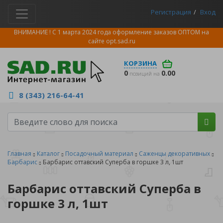
Регистрация
Вход
ВНИМАНИЕ ! С 1 марта 2024 года оформление заказов ОПТОМ на
сайте
opt.sad.ru
КОРЗИНА
0
0.00
позиций на
8 (343) 216-64-41
Главная
Каталог
Посадочный материал
Саженцы декоративных
Барбарис
Барбарис оттавский Суперба в горшке 3 л, 1шт
Барбарис оттавский Суперба в
горшке 3 л, 1шт