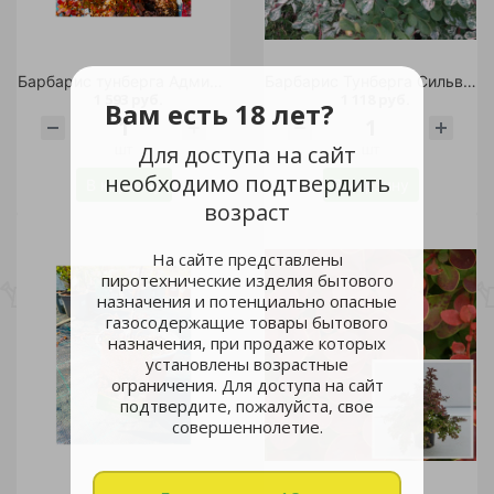
Барбарис тунберга Адмирейшн С3 1шт /Berberis thunbergii Admiration
Барбарис Тунберга Сильвер Бьюти С2 1шт / Berberis thunbergii Silver Beauty
1 593 руб.
1 118 руб.
Вам есть 18 лет?
шт
шт
Для доступа на сайт
необходимо подтвердить
В корзину
В корзину
возраст
На сайте представлены
пиротехнические изделия бытового
назначения и потенциально опасные
газосодержащие товары бытового
назначения, при продаже которых
установлены возрастные
ограничения. Для доступа на сайт
подтвердите, пожалуйста, свое
совершеннолетие.