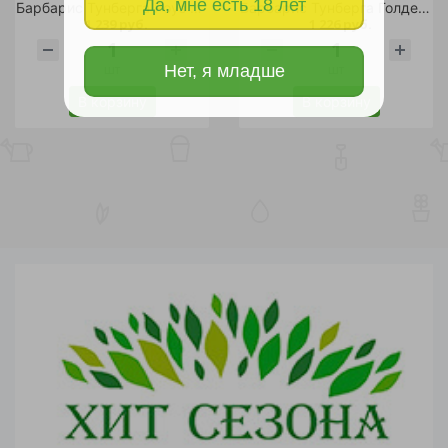
Да, мне есть 18 лет
Барбарис Тунберга Роуз Глоу С3 1шт/Berberis thunbergii Rose Glow
Барбарис Тунберга Голден Ринг С2 1шт
1 239 руб.
1 226 руб.
шт
шт
Нет, я младше
В корзину
В корзину