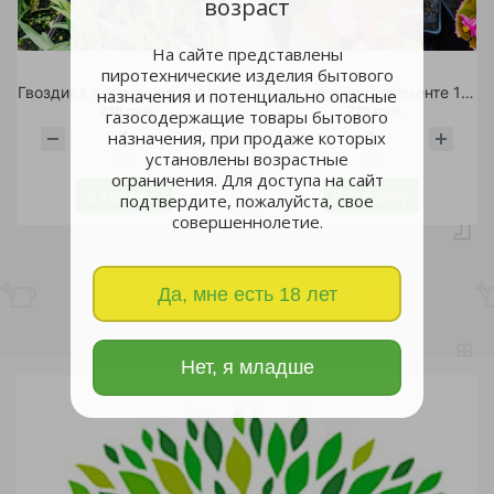
возраст
На сайте представлены
пиротехнические изделия бытового
Гвоздика ампельная красная стакан 0,2л 1шт
Бегония в ассортименте 1л 1шт
назначения и потенциально опасные
230 руб.
220 руб.
газосодержащие товары бытового
назначения, при продаже которых
установлены возрастные
шт
шт
ограничения. Для доступа на сайт
В корзину
В корзину
подтвердите, пожалуйста, свое
совершеннолетие.
Да, мне есть 18 лет
Нет, я младше