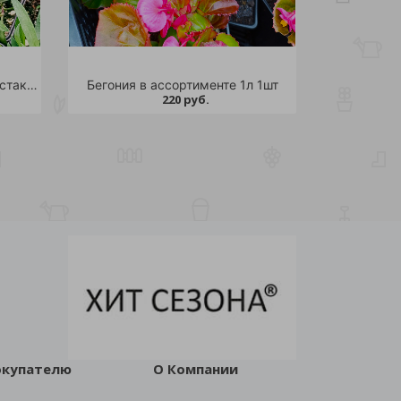
Гвоздика ампельная красная стакан 0,2л 1шт
Бегония в ассортименте 1л 1шт
220 руб.
окупателю
О Компании