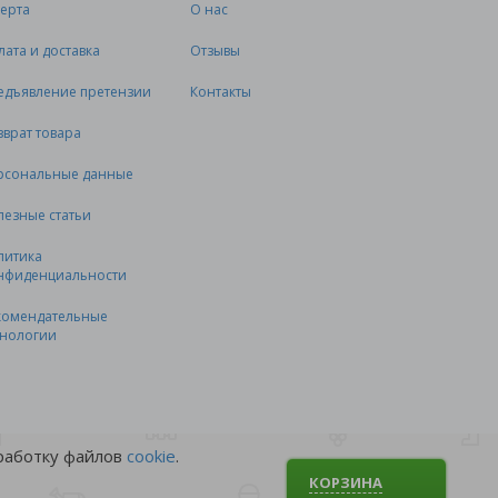
ерта
О нас
лата и доставка
Отзывы
едъявление претензии
Контакты
зврат товара
рсональные данные
лезные статьи
литика
нфиденциальности
комендательные
хнологии
бработку файлов
cookie
.
КОРЗИНА