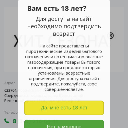
Вам есть 18 лет?
Для доступа на сайт
необходимо подтвердить
возраст
На сайте представлены
пиротехнические изделия бытового
назначения и потенциально опасные
газосодержащие товары бытового
назначения, при продаже которых
установлены возрастные
Центральный офис
ограничения. Для доступа на сайт
Адрес
подтвердите, пожалуйста, свое
совершеннолетие.
623704, Российская Федерация,
Свердловская область, город Березовский
Режевской тракт 15км., здание 5А, оф. 203
Да, мне есть 18 лет
Телефон
8 (343) 216-64-41
Нет, я младше