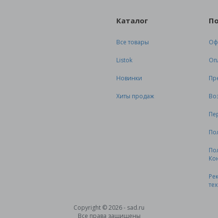
Каталог
П
Все товары
Оф
Listok
Оп
Новинки
Пр
Хиты продаж
Во
Пе
По
По
Ко
Ре
те
Copyright © 2026 - sad.ru
Все права защищены