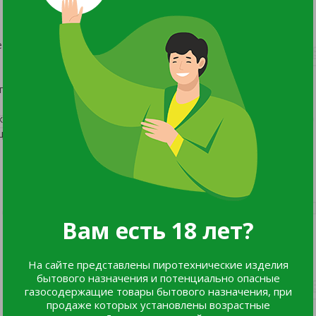
кет с разными эффектами
нями на концах и белых мерцающих огней.
жества трещащих разлетающихся огоньков.
их разлетающихся огоньков.
Вам есть 18 лет?
На сайте представлены пиротехнические изделия
бытового назначения и потенциально опасные
газосодержащие товары бытового назначения, при
продаже которых установлены возрастные