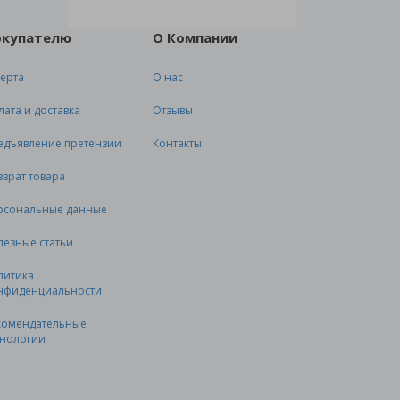
окупателю
О Компании
ерта
О нас
лата и доставка
Отзывы
едъявление претензии
Контакты
зврат товара
рсональные данные
лезные статьи
литика
нфиденциальности
комендательные
хнологии