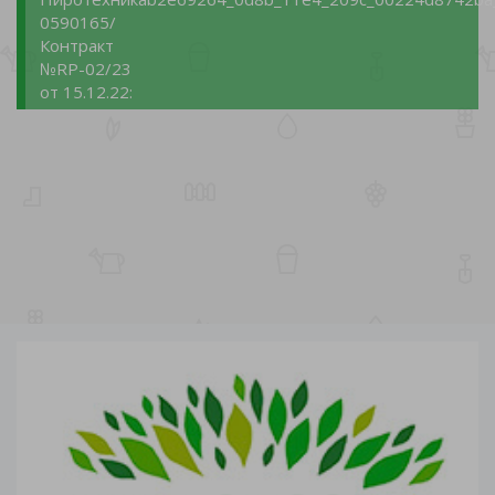
0590165/
Контракт
№RP-02/23
от 15.12.22: