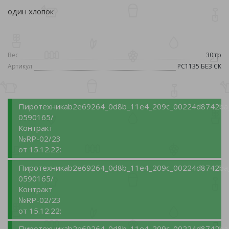
один хлопок
Вес
30 гр
Артикул
РС1135 БЕЗ СК
Пиротехника
b2e69264_0d8b_11e4_209c_00224d8742ba_
0590165/
Контракт
№RP-02/23
от 15.12.22:
Пиротехника
b2e69264_0d8b_11e4_209c_00224d8742ba_
0590165/
Контракт
№RP-02/23
от 15.12.22:
Пиротехника
b2e69264_0d8b_11e4_209c_00224d8742ba_