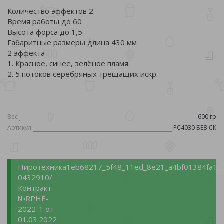
Количество эффектов 2
Время работы до 60
Высота форса до 1,5
Габаритные размеры длина 430 мм
2 эффекта
1. Красное, синее, зелёное пламя.
2. 5 потоков серебряных трещащих искр.
Вес
600 гр
Артикул
РС4030 БЕЗ СК
Пиротехника
1eb68217_5f48_11ed_8e21_a4bf01384fa1_f
0432910/
Контракт
№RPНF-
2022-1 от
01.03.2022