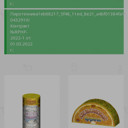
г.:
Пиротехника
1eb68217_5f48_11ed_8e21_a4bf01384fa1_f
0432910/
Контракт
№RPНF-
2022-1 от
01.03.2022
г.: