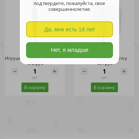
подтвердите, пожалуйста, свое
совершеннолетие.
Да, мне есть 18 лет
Нет, я младше
Игрушка елочная стекло "Классика" Сосулька 24см красная /1/48
Бук флок 80 за ветку
343 руб.
304 руб.
шт
шт
В корзину
В корзину