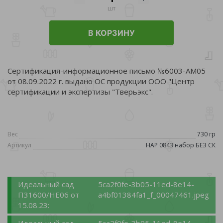
шт
В КОРЗИНУ
Сертификация-информационное письмо №6003-АМ05
от 08.09.2022 г. выдано ОС продукции ООО "Центр
сертификации и экспертизы "Тверьэкс".
Вес
730 гр
Артикул
HAP 0843 набор БЕЗ СК
Идеальный сад
5ca2f0fe-3b05-11ed-8e14-
П31600/НЕ06 от
a4bf01384fa1_f_00047461.jpeg
15.08.23:
Идеальный сад
5ca2f0fe-3b05-11ed-8e14-