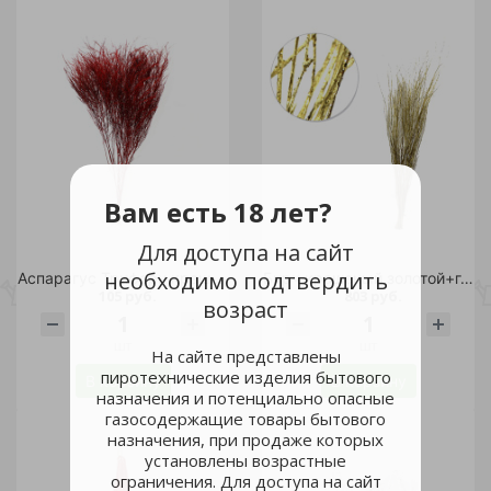
Вам есть 18 лет?
Для доступа на сайт
необходимо подтвердить
Аспарагус Триферн краш. красный 60
Бирч крашеный золотой+глиттер 1 пучок
105 руб.
803 руб.
возраст
шт
шт
На сайте представлены
пиротехнические изделия бытового
В корзину
В корзину
назначения и потенциально опасные
газосодержащие товары бытового
назначения, при продаже которых
установлены возрастные
ограничения. Для доступа на сайт