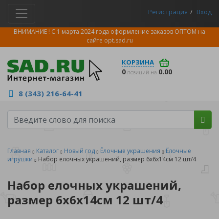
Регистрация
Вход
ВНИМАНИЕ ! С 1 марта 2024 года оформление заказов ОПТОМ на
сайте
opt.sad.ru
КОРЗИНА
0
0.00
позиций на
8 (343) 216-64-41
Главная
Каталог
Новый год
Ёлочные украшения
Ёлочные
игрушки
Набор елочных украшений, размер 6x6x14см 12 шт/4
Набор елочных украшений,
размер 6x6x14см 12 шт/4