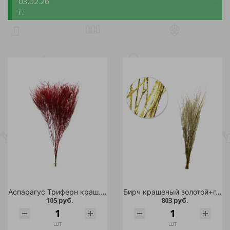
03.02.26
г.:
Аспарагус Триферн краш. красный 60
Бирч крашеный золотой+глиттер 1 пучок
105 руб.
803 руб.
шт
шт