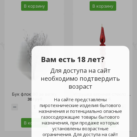
В корзину
В корзину
Вам есть 18 лет?
Для доступа на сайт
необходимо подтвердить
возраст
Бук флок 80 за ветку
Игрушка елочная стекло "Классика" Сосулька 24см красная /1/48
На сайте представлены
304 руб.
343 руб.
пиротехнические изделия бытового
назначения и потенциально опасные
шт
шт
газосодержащие товары бытового
назначения, при продаже которых
В корзину
В корзину
установлены возрастные
ограничения. Для доступа на сайт