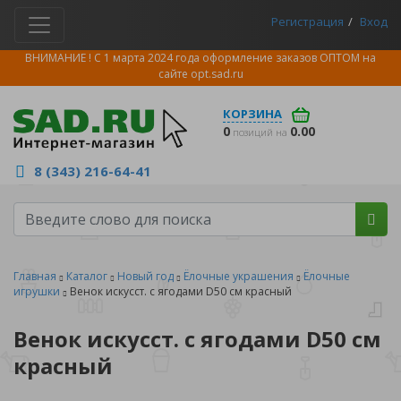
Регистрация
Вход
ВНИМАНИЕ ! С 1 марта 2024 года оформление заказов ОПТОМ на
сайте
opt.sad.ru
КОРЗИНА
0
0.00
позиций на
8 (343) 216-64-41
Главная
Каталог
Новый год
Ёлочные украшения
Ёлочные
игрушки
Венок искусст. с ягодами D50 см красный
Венок искусст. с ягодами D50 см
красный