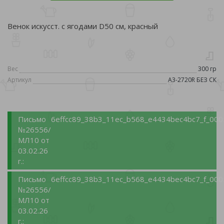
Венок искусст. с ягодами D50 см, красный
Вес
300 гр
Артикул
A3-2720R БЕЗ СК
Письмо
6effcc89_38b3_11ec_b568_e4434bec4bc7_f_000
№26556/
МЛ10 от
03.02.26
г.:
Письмо
6effcc89_38b3_11ec_b568_e4434bec4bc7_f_000
№26556/
МЛ10 от
03.02.26
г.: