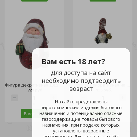
Вам есть 18 лет?
Для доступа на сайт
необходимо подтвердить
Фигура декративная Дед Мороз новогодний h 23,5см (полирезина)
Фигура декоративная на палочке Гном новогодний 2 h 7,5см (полирезина)
возраст
720 руб.
155 руб.
На сайте представлены
шт
шт
пиротехнические изделия бытового
назначения и потенциально опасные
В корзину
В корзину
газосодержащие товары бытового
назначения, при продаже которых
установлены возрастные
ограничения. Для доступа на сайт