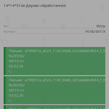
14*14*51см Дерево обработанное
Вес
950 гр
Артикул
HS 582 БЕЗ СК
Письмо
a79fd57a_a024_11ef_b66b_b05adabb4834_f_000
№26556/
МЛ10 от
03.02.26
г.:
Письмо
a79fd57a_a024_11ef_b66b_b05adabb4834_f_000
№26556/
МЛ10 от
03.02.26
г.:
Письмо
a79fd57a_a024_11ef_b66b_b05adabb4834_f_000