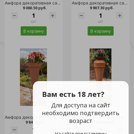
Амфора декоративная садовая АНТИК h-100см /1
Амфора декоративная садовая АНТИК h-120см /1
9 080.50 руб.
9 907.30 руб.
шт
шт
В корзину
В корзину
Вам есть 18 лет?
Для доступа на сайт
необходимо подтвердить
Амфора декоративная садовая АНТИК h-120см /1
Амфора декоративная садовая АНТИК h-140см /1
возраст
9 841 руб.
10 519.60 руб.
На сайте представлены