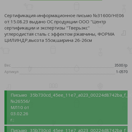
Сертификация-информационное письмо №31600/НЕ06
от 15.08.23 выдано ОС продукции ООО "Центр
сертификации и экспертизы "Тверьэкс"
углеродистая сталь с эффектом ржавчины, ФОРМА
ЦИЛИНДР,высота 55см,ширина 26-26см
Вес
3500 гр
Артикул
1-0570
Письмо
35b730cd_45ee_11e7_a023_00224d8742ba_f_00
№26556/
МЛ10 от
03.02.26
г.:
Письмо
35b730cd_45ee_11e7_a023_00224d8742ba_f_00