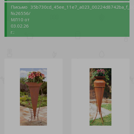
Письмо
35b730cd_45ee_11e7_a023_00224d8742ba_f_00
№26556/
МЛ10 от
03.02.26
г.: