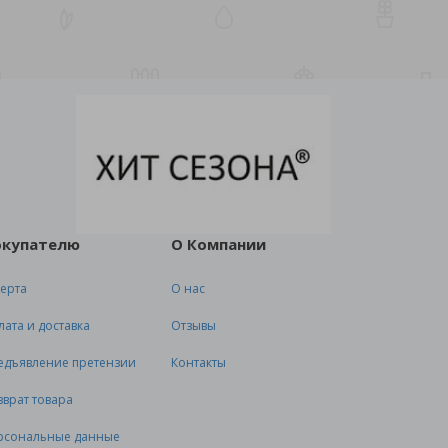
окупателю
О Компании
ерта
О нас
лата и доставка
Отзывы
едъявление претензии
Контакты
зврат товара
рсональные данные