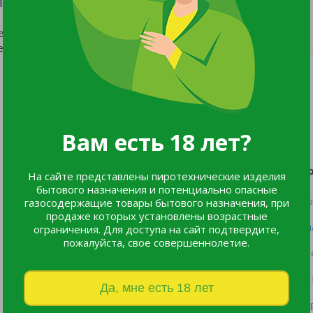
ествует.
еню сайта.
Мы в соцсетях:
Вам есть 18 лет?
Каталог
П
На сайте представлены пиротехнические изделия
бытового назначения и потенциально опасные
газосодержащие товары бытового назначения, при
Все товары
Оф
продаже которых установлены возрастные
Listok
Оп
ограничения. Для доступа на сайт подтвердите,
пожалуйста, свое совершеннолетие.
Новинки
Пр
Хиты продаж
Во
Да, мне есть 18 лет
Пе