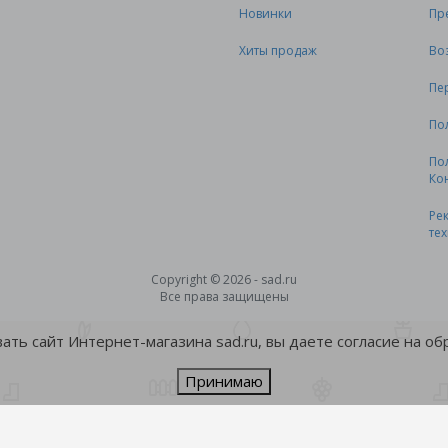
Новинки
Пр
Хиты продаж
Во
Пе
По
По
Ко
Ре
те
Copyright © 2026 - sad.ru
Все права защищены
ть сайт Интернет-магазина sad.ru, вы даете согласие на о
Принимаю