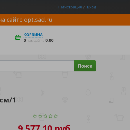
Регистрация
Вход
на сайте
opt.sad.ru
КОРЗИНА
0
0.00
позиций на
Поиск
см/1
9 577.10 руб.