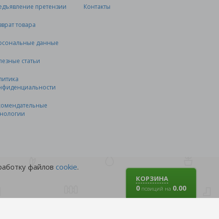
едъявление претензии
Контакты
зврат товара
рсональные данные
лезные статьи
литика
нфиденциальности
комендательные
хнологии
бработку файлов
cookie
.
КОРЗИНА
0
0.00
позиций на