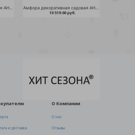
Амфора декоративная садовая АНТИК h-120см /1
Амфора декоративная садовая АНТИК h-140см /1
10 519.60 руб.
окупателю
О Компании
ерта
О нас
лата и доставка
Отзывы