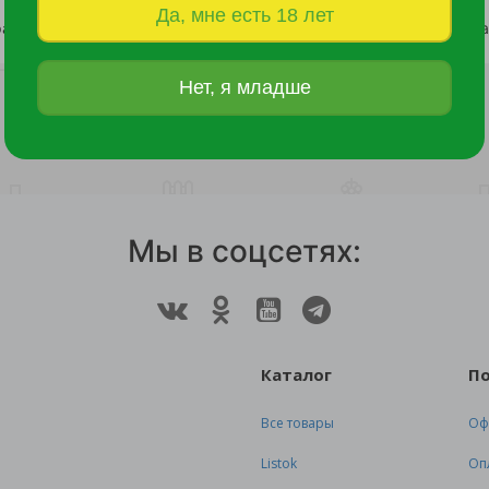
Да, мне есть 18 лет
Амфора декоративная садовая АНТИК h-120см /1
9 907.30 руб.
9 841 руб.
Нет, я младше
Мы в соцсетях:
Каталог
П
Все товары
Оф
Listok
Оп