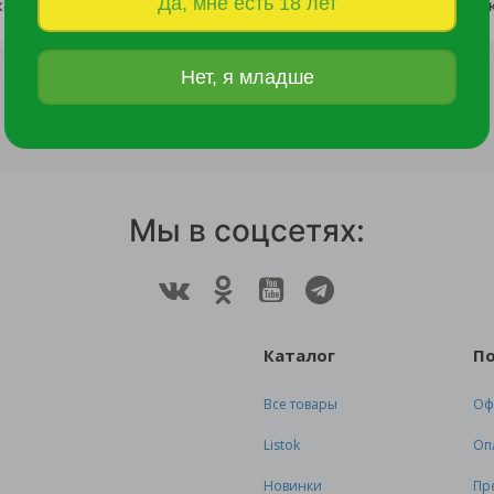
Да, мне есть 18 лет
Крышка винтовая ТВИСТ-ОФФ моно-цвет 1шт. d 82 красная/500
13 руб.
13 руб.
Нет, я младше
Мы в соцсетях:
Каталог
П
Все товары
Оф
Listok
Оп
Новинки
Пр