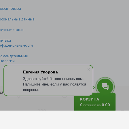
зврат товара
рсональные данные
лезные статьи
литика
нфиденциальности
комендательные
хнологии
Евгения Упорова
Здравствуйте! Готова помочь вам.
Напишите мне, если у вас появятся
вопросы.
бработку файлов
cookie
.
КОРЗИНА
0
0.00
позиций на