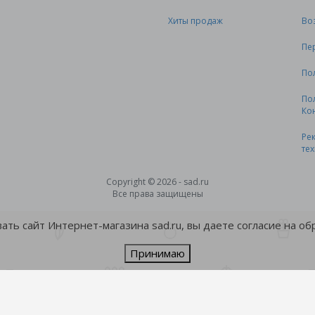
Хиты продаж
Во
Пе
По
По
Ко
Ре
те
Copyright © 2026 - sad.ru
Все права защищены
ть сайт Интернет-магазина sad.ru, вы даете согласие на о
Принимаю