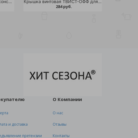
Крышка полиэтиленовая для консервации сливная d 82 /200
Крышка винтовая ТВИСТ-ОФФ для автоклавирования d-82 20шт /12
284 руб.
окупателю
О Компании
ерта
О нас
лата и доставка
Отзывы
едъявление претензии
Контакты