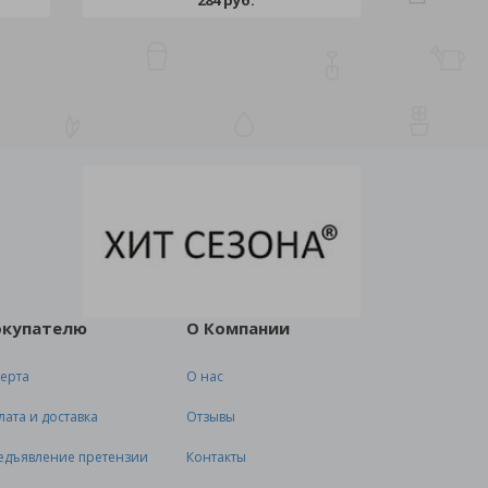
284 руб.
окупателю
О Компании
ерта
О нас
лата и доставка
Отзывы
едъявление претензии
Контакты