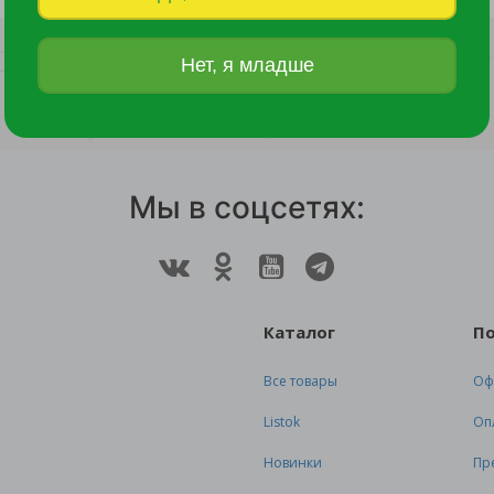
13 руб.
13 руб.
Нет, я младше
Мы в соцсетях:
Каталог
П
Все товары
Оф
Listok
Оп
Новинки
Пр