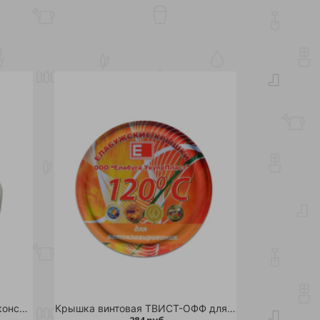
Крышка полиэтиленовая для консервации сливная d 82 /200
Крышка винтовая ТВИСТ-ОФФ для автоклавирования d-82 20шт /12