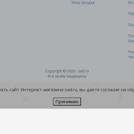
Хиты продаж
Во
Пе
По
По
Ко
Ре
те
Copyright © 2026 - sad.ru
Все права защищены
ть сайт Интернет-магазина sad.ru, вы даете согласие на о
Принимаю