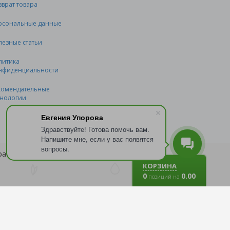
зврат товара
рсональные данные
лезные статьи
литика
нфиденциальности
комендательные
хнологии
Евгения Упорова
Здравствуйте! Готова помочь вам.
Напишите мне, если у вас появятся
вопросы.
бработку файлов
cookie
.
КОРЗИНА
0
0.00
позиций на