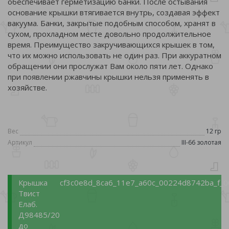
обеспечивает герметизацию банки. После остывания
основание крышки втягивается внутрь, создавая эффект
вакуума. Банки, закрытые подобным способом, хранят в
сухом, прохладном месте довольно продолжительное
время. Преимущество закручивающихся крышек в том,
что их можно использовать не один раз. При аккуратном
обращении они прослужат Вам около пяти лет. Однако
при появлении ржавчины крышки нельзя применять в
хозяйстве.
Вес
12 гр
Артикул
III-66 золотая
Крышка
cf3c0e8d_8ca6_11e7_a60c_00224d8742ba_f_0
Твист
Елаб.
Д98485/20
до