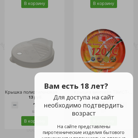
В корзину
В корзину
Вам есть 18 лет?
Крышка полиэтиленовая для консервации сливная d 82 /200
Крышка винтовая ТВИСТ-ОФФ для автоклавирования d-82 20шт /12
Для доступа на сайт
13 руб.
284 руб.
необходимо подтвердить
шт
шт
возраст
В корзину
В корзину
На сайте представлены
пиротехнические изделия бытового