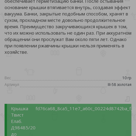
обеспечивает герметизацию банки. После остывания
основание крышки втягивается внутрь, создавая эффект
вакуума. Банки, закрытые подобным способом, хранят в
сухом, прохладном месте довольно продолжительное
время. Преимущество закручивающихся крышек в том,
что их можно использовать не один раз. При аккуратном
обращении они прослужат Вам около пяти лет. Однако
при появлении ржавчины крышки нельзя применять в
хозяйстве.
Вес
10 гр
Артикул
III-58 золотая
Крышка
fd76ca68_8ca5_11e7_a60c_00224d8742ba_f_0
Твист
Елаб.
Д98485/20
до