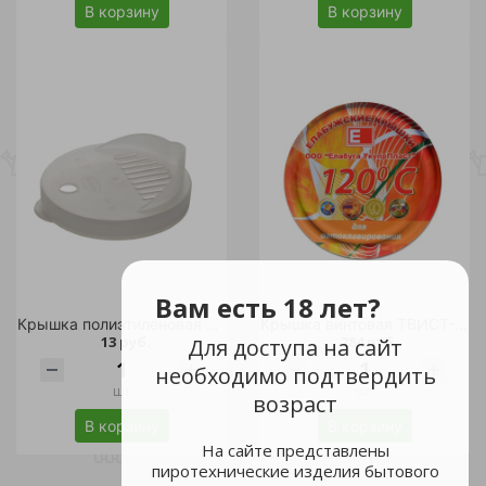
В корзину
В корзину
Вам есть 18 лет?
Крышка полиэтиленовая для консервации сливная d 82 /200
Крышка винтовая ТВИСТ-ОФФ для автоклавирования d-82 20шт /12
13 руб.
284 руб.
Для доступа на сайт
необходимо подтвердить
шт
шт
возраст
В корзину
В корзину
На сайте представлены
пиротехнические изделия бытового