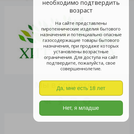
необходимо подтвердить
возраст
На сайте представлены
пиротехнические изделия бытового
назначения и потенциально опасные
газосодержащие товары бытового
назначения, при продаже которых
установлены возрастные
ограничения. Для доступа на сайт
подтвердите, пожалуйста, свое
совершеннолетие.
Мы в соцсетях:
Да, мне есть 18 лет
Нет, я младше