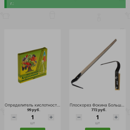
г.:
Определитель кислотности почвы АГРОХИМИК ВХ 5амп*1мл/48
Плоскорез Фокина Большой М /50
99 руб.
772 руб.
шт
шт