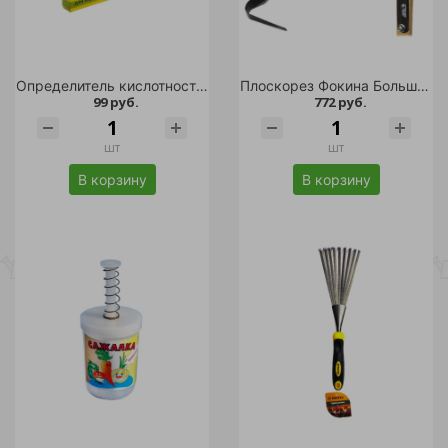
Определитель кислотности почвы АГРОХИМИК ВХ 5амп*1мл/48
Плоскорез Фокина Большой М /50
99 руб.
772 руб.
шт
шт
В корзину
В корзину