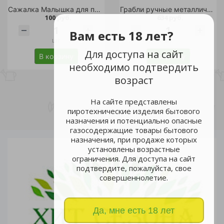
Сажалка Малышка для посева семян /100
Грабли ручные металлические Protex 37*12см
100 руб.
634 руб.
Вам есть 18 лет?
шт
шт
Для доступа на сайт
В корзину
В корзину
необходимо подтвердить
возраст
На сайте представлены
пиротехнические изделия бытового
назначения и потенциально опасные
газосодержащие товары бытового
назначения, при продаже которых
установлены возрастные
ограничения. Для доступа на сайт
подтвердите, пожалуйста, свое
совершеннолетие.
Да, мне есть 18 лет