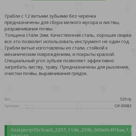
Грабли с 12 витыми зубьями без черенка
предназначены для сбора мелкого мусора и листвы,
разравнивания почвы.
Толщина стали 2мм. Качественная сталь, хорошая сварка
все это позволит использовать инструмент не один год.
Грабли витые изготовлены из стали, стойкой к
механическим повреждениям, и покрыты краской.
Специальный угол зубьев позволяет эффективно
загребать листву, траву. Предназначены для рыхления,
очистки почвы, выравнивания грядок.
Вес
520 гр
Артикул
СИ-00083
ХозЦентр
55c5cac0_2257_11de_259b_000e0c4f1baa_f_00