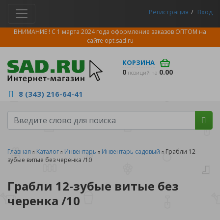
Регистрация
Вход
ВНИМАНИЕ ! С 1 марта 2024 года оформление заказов ОПТОМ на
сайте
opt.sad.ru
КОРЗИНА
0
0.00
позиций на
8 (343) 216-64-41
Главная
Каталог
Инвентарь
Инвентарь садовый
Грабли 12-
зубые витые без черенка /10
Грабли 12-зубые витые без
черенка /10