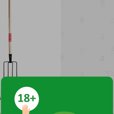
ДОКУМЕНТЫ И СЕРТИФИКАТЫ
2
 Сертификция- информациноое письмо №3200П/170 от 03.07