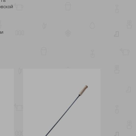
овской
ли