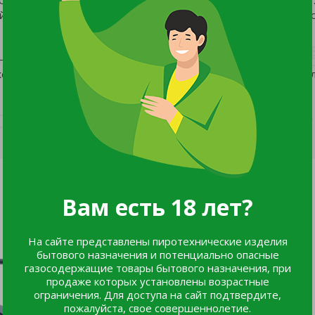
центр сдандартизации, метрологии и испытаний в .свердл
ия сельскохозяйственных и садово-огородных работ.
гко удерживать и перемещать объемные материалы (навоз и
Вам есть 18 лет?
На сайте представлены пиротехнические изделия
бытового назначения и потенциально опасные
газосодержащие товары бытового назначения, при
продаже которых установлены возрастные
ограничения. Для доступа на сайт подтвердите,
пожалуйста, свое совершеннолетие.