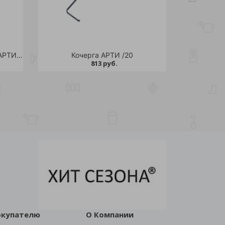
Вилы Копальные с черенком АРТИ /5
Кочерга АРТИ /20
813 руб.
окупателю
О Компании