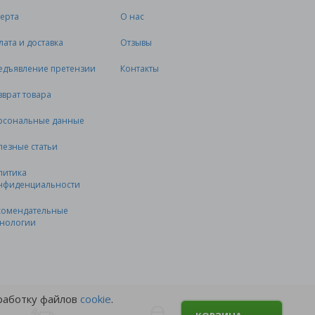
ерта
О нас
лата и доставка
Отзывы
едъявление претензии
Контакты
зврат товара
рсональные данные
лезные статьи
литика
нфиденциальности
комендательные
хнологии
бработку файлов
cookie
.