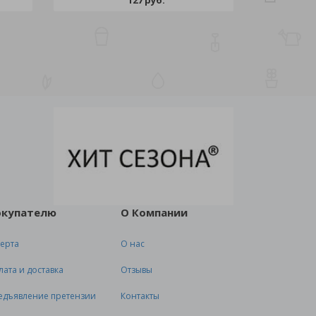
127 руб.
окупателю
О Компании
ерта
О нас
лата и доставка
Отзывы
едъявление претензии
Контакты