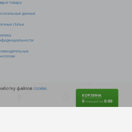
зврат товара
рсональные данные
лезные статьи
литика
нфиденциальности
комендательные
хнологии
бработку файлов
cookie
.
КОРЗИНА
0
0.00
позиций на