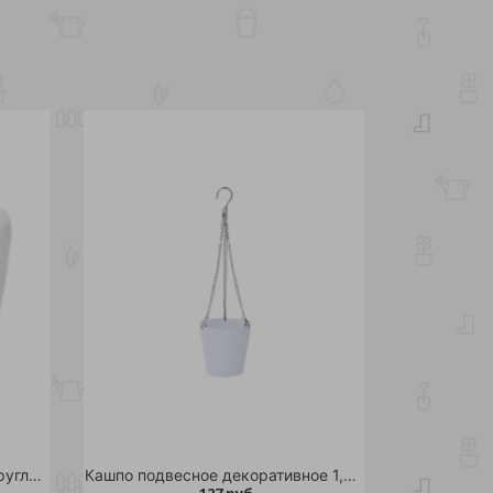
Кашпо пластиковое DELUXE круглое OLA DOM 42л (белый) с автополивом
Кашпо подвесное декоративное 1,3л (белый) /18