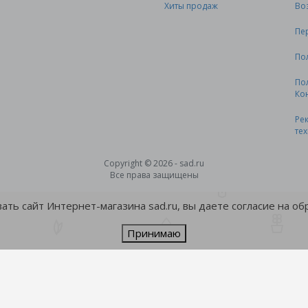
Хиты продаж
Во
Пе
По
По
Ко
Ре
те
Copyright © 2026 - sad.ru
Все права защищены
ть сайт Интернет-магазина sad.ru, вы даете согласие на о
Принимаю