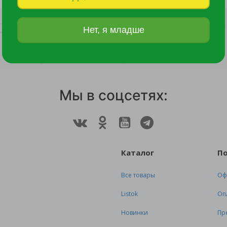
3 036 руб.
10 645 руб.
Нет, я младше
Мы в соцсетях:
Каталог
П
Все товары
Оф
Listok
Оп
Новинки
Пр