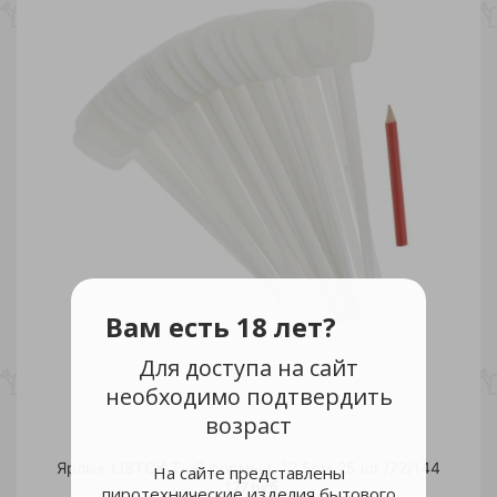
Вам есть 18 лет?
Для доступа на сайт
необходимо подтвердить
возраст
Ярлык LISTOK Т-об.формы L 12,5см 25 шт /72/144
На сайте представлены
177 руб.
пиротехнические изделия бытового