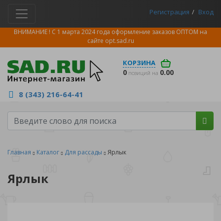
Регистрация
Вход
ВНИМАНИЕ ! С 1 марта 2024 года оформление заказов ОПТОМ на
сайте
opt.sad.ru
КОРЗИНА
0
0.00
позиций на
8 (343) 216-64-41
Главная
Каталог
Для рассады
Ярлык
Ярлык