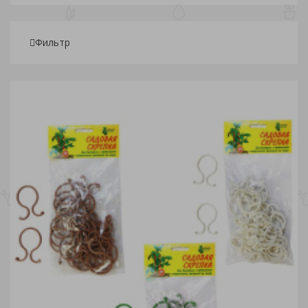
Фильтр
Подбор параметров
Розничная
16
61.50
107
152.50
198
Склады
Торговая марка