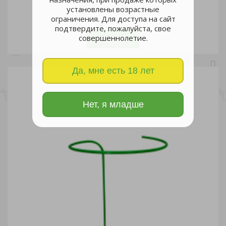
установлены возрастные
ограничения. Для доступа на сайт
шт
подтвердите, пожалуйста, свое
совершеннолетие.
В корзину
Да, мне есть 18 лет
Нет, я младше