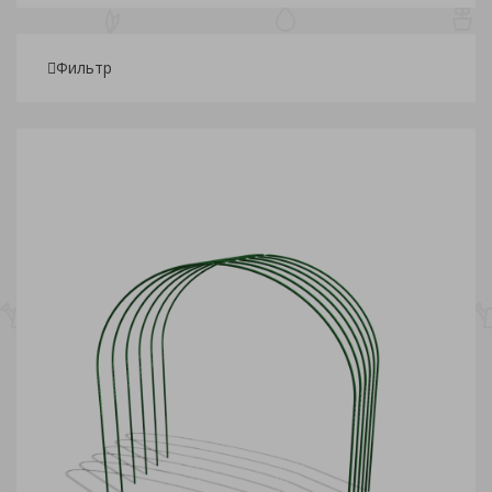
Фильтр
Подбор параметров
Розничная
30
731.25
1 432.50
2 133.75
2 835
Склады