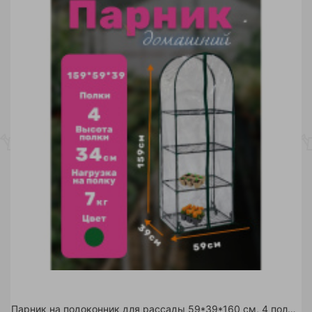
Парник на подоконник для рассады 59*39*160 см, 4 полки с чехлом, зеленый /