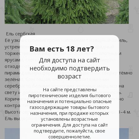
Ель сербская
Её узкая стройная крона напоминает изящный шпиль,
Вам есть 18 лет?
устремлённый в небо, и придаёт саду парадный
торжественный вид. Ветви расположены плотными
Для доступа на сайт
ярусами, слегка приподняты вверх и равномерно
отходят от ствола, создавая безупречную
необходимо подтвердить
пирамидальную форму. Хвоя двухцветная: сверху тёмно
возраст
зелёная, блестящая, снизу с выразительными
серебристо белыми полосками, которые мерцают на
На сайте представлены
свету и добавляют растению особую изысканность.
пиротехнические изделия бытового
Коричневато фиолетовый оттенок шишек эффектно
назначения и потенциально опасные
контрастирует с хвоей.
газосодержащие товары бытового
Высота сербской ели от 15–25 м. Диаметр кроны: 3–4 м.
назначения, при продаже которых
Ель выдерживает морозы до −34 °C.
установлены возрастные
ограничения. Для доступа на сайт
подтвердите, пожалуйста, свое
совершеннолетие.