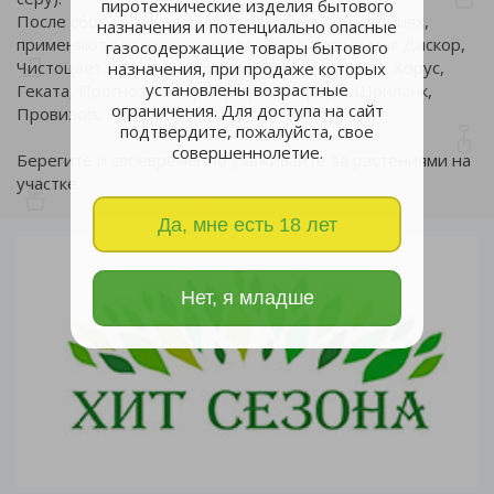
пиротехнические изделия бытового
После сбора урожая и на декоративных растениях,
назначения и потенциально опасные
применяют следующие химические препараты: Дискор,
газосодержащие товары бытового
Чистоцвет, Серпень, Хортон, Плантенол НЕО, Хорус,
назначения, при продаже которых
установлены возрастные
Геката, Прогноз, Силар, Профи, Интрада, Шриланк,
ограничения. Для доступа на сайт
Провизор, Раёк.
подтвердите, пожалуйста, свое
совершеннолетие.
Берегите и своевременно ухаживайте за растениями на
участке.
Да, мне есть 18 лет
Нет, я младше