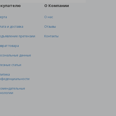
окупателю
О Компании
ерта
О нас
лата и доставка
Отзывы
едъявление претензии
Контакты
зврат товара
рсональные данные
лезные статьи
литика
нфиденциальности
комендательные
хнологии