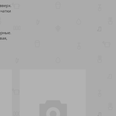
вверх.
ьчатки
ерные.
вая,