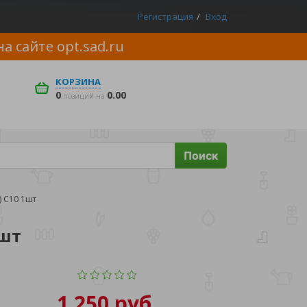
Регистрация
Вход
на сайте
opt.sad.ru
КОРЗИНА
0
0.00
позиций на
Поиск
 С10 1шт
1шт
1 250 руб.