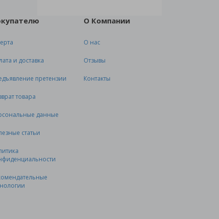
окупателю
О Компании
ерта
О нас
лата и доставка
Отзывы
едъявление претензии
Контакты
зврат товара
рсональные данные
лезные статьи
литика
нфиденциальности
комендательные
хнологии