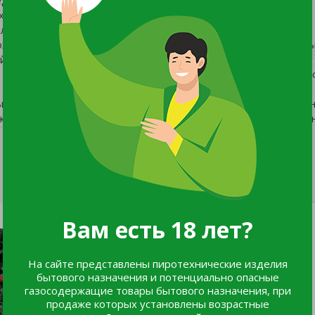
, хорошо формируется естественным путем, требует лишь
лодный, ежегодно урожайный. Плоды средней массой 1,2 г,
ожкой средней величины. Окраска темно-вишневая, с восков
 плотности. Вкус ягод кисло-сладкий с легкой терпкостью.
 Деревья устойчивые к неблагоприятным факторам среды: м
ный Северо-Западный Центральный Волго-Вятский Центральн
жский Нижневолжский Уральский Западно-Сибирский Восточ
Вам есть 18 лет?
На сайте представлены пиротехнические изделия
бытового назначения и потенциально опасные
газосодержащие товары бытового назначения, при
продаже которых установлены возрастные