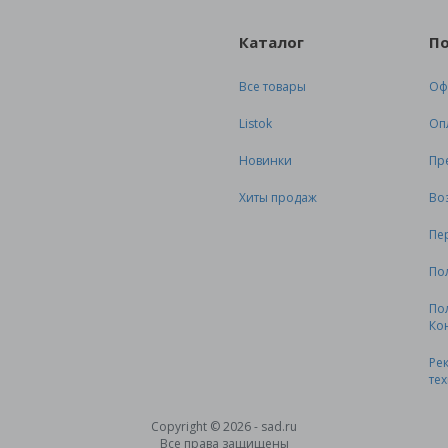
Каталог
П
Все товары
Оф
Listok
Оп
Новинки
Пр
Хиты продаж
Во
Пе
По
По
Ко
Ре
те
Copyright © 2026 - sad.ru
Все права защищены