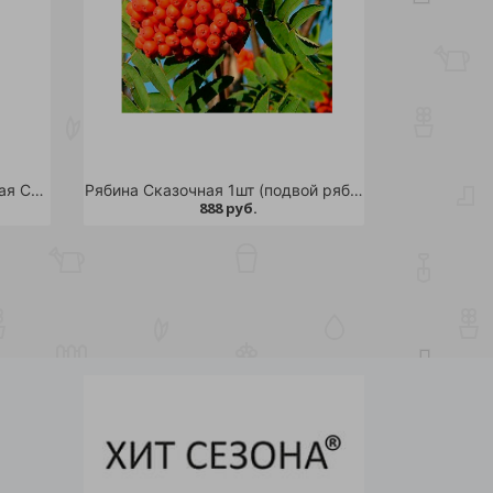
Рябина Глобозум обыкновенная С30 1шт
Рябина Сказочная 1шт (подвой рябина обыкновенная) (в сетке)
888 руб.