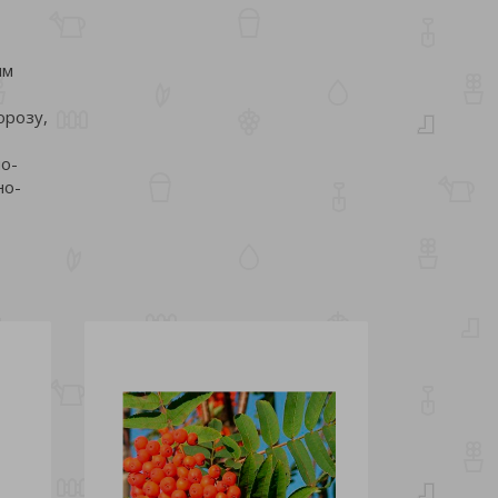
ым
орозу,
о-
но-