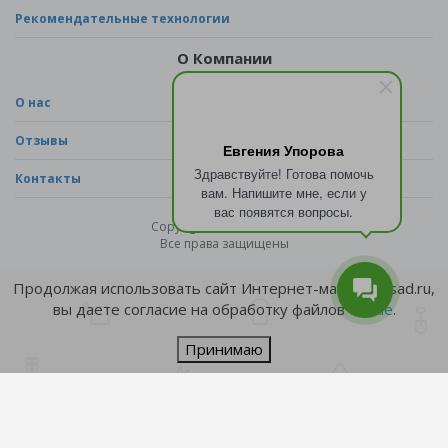
Рекомендательные технологии
О Компании
О нас
Отзывы
Евгения Упорова
Здравствуйте! Готова помочь
Контакты
вам. Напишите мне, если у
вас появятся вопросы.
Copyright © 2026 - sad.ru
Все права защищены
Продолжая использовать сайт Интернет-магазина sad.ru,
вы даете согласие на обработку файлов
cookie
.
Принимаю