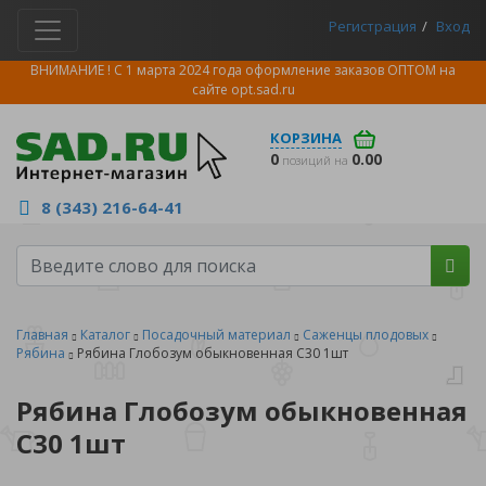
Регистрация
Вход
ВНИМАНИЕ ! С 1 марта 2024 года оформление заказов ОПТОМ на
сайте
opt.sad.ru
КОРЗИНА
0
0.00
позиций на
8 (343) 216-64-41
Главная
Каталог
Посадочный материал
Саженцы плодовых
Рябина
Рябина Глобозум обыкновенная С30 1шт
Рябина Глобозум обыкновенная
С30 1шт