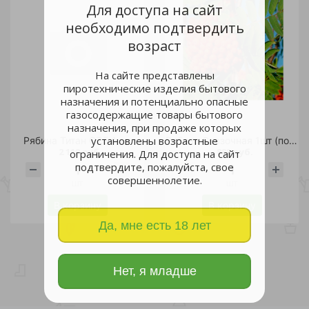
Для доступа на сайт
необходимо подтвердить
возраст
На сайте представлены
пиротехнические изделия бытового
назначения и потенциально опасные
газосодержащие товары бытового
назначения, при продаже которых
установлены возрастные
Рябина Титан С7,5 1 шт
Рябина Сказочная 1шт (подвой рябина обыкновенная) (в сетке)
2 118 руб.
888 руб.
ограничения. Для доступа на сайт
подтвердите, пожалуйста, свое
совершеннолетие.
шт
шт
В корзину
В корзину
Да, мне есть 18 лет
Нет, я младше