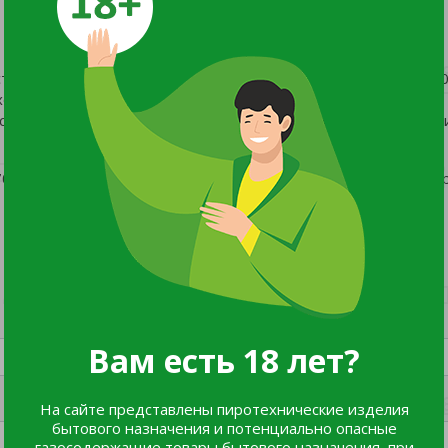
етственностью «Идеальный сад», ИНН/КПП 6670428219/667
выходной
ссийская Федерация, Свердловская область, город Березовски
704, Российская Федерация, Свердловская область, город Бе
Вам есть 18 лет?
На сайте представлены пиротехнические изделия
бытового назначения и потенциально опасные
газосодержащие товары бытового назначения, при