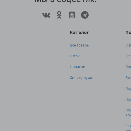
Каталог
П
Все товары
Оф
Listok
Оп
Новинки
Пр
Хиты продаж
Во
Пе
По
По
Ко
Ре
те