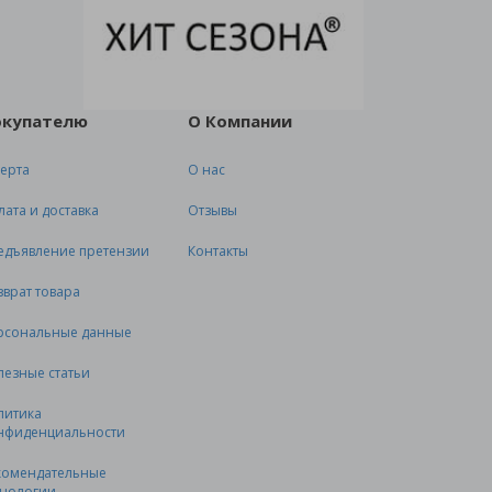
окупателю
О Компании
ерта
О нас
лата и доставка
Отзывы
едъявление претензии
Контакты
зврат товара
рсональные данные
лезные статьи
литика
нфиденциальности
комендательные
хнологии