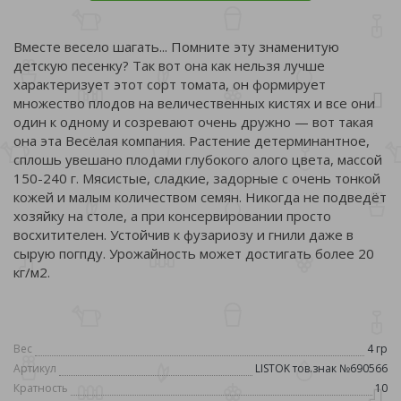
Вместе весело шагать... Помните эту знаменитую
детскую песенку? Так вот она как нельзя лучше
характеризует этот сорт томата, он формирует
множество плодов на величественных кистях и все они
один к одному и созревают очень дружно — вот такая
она эта Весёлая компания. Растение детерминантное,
сплошь увешано плодами глубокого алого цвета, массой
150-240 г. Мясистые, сладкие, задорные с очень тонкой
кожей и малым количеством семян. Никогда не подведёт
хозяйку на столе, а при консервировании просто
восхитителен. Устойчив к фузариозу и гнили даже в
сырую погпду. Урожайность может достигать более 20
кг/м2.
Вес
4 гр
Артикул
LISTOK тов.знак №690566
Кратность
10