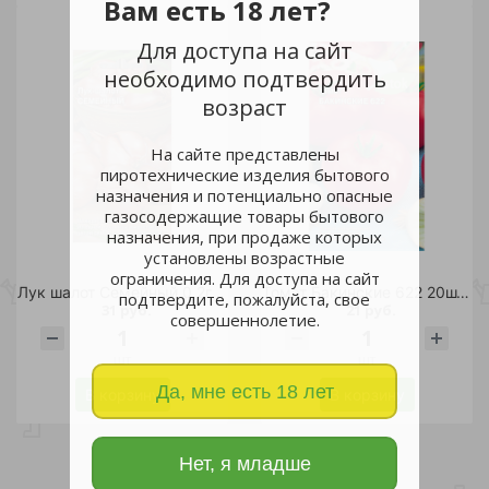
Вам есть 18 лет?
Для доступа на сайт
необходимо подтвердить
возраст
На сайте представлены
пиротехнические изделия бытового
назначения и потенциально опасные
газосодержащие товары бытового
назначения, при продаже которых
установлены возрастные
ограничения. Для доступа на сайт
Лук шалот Семейный 0,2гр /10
Томат Бакинские 622 20шт /10
подтвердите, пожалуйста, свое
31 руб.
21 руб.
совершеннолетие.
шт
шт
Да, мне есть 18 лет
В корзину
В корзину
Нет, я младше