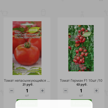
Томат непасынкующийся Ультраскороспелый 20шт /10
Томат Герман F1 10шт /10
21 руб.
63 руб.
шт
шт
В корзину
В корзину