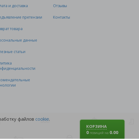
лата и доставка
Отзывы
едъявление претензии
Контакты
зврат товара
рсональные данные
лезные статьи
литика
нфиденциальности
комендательные
хнологии
бработку файлов
cookie
.
КОРЗИНА
0
0.00
позиций на