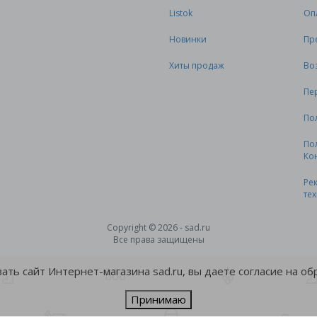
Listok
Оп
Новинки
Пр
Хиты продаж
Во
Пе
По
По
Ко
Ре
те
Copyright © 2026 - sad.ru
Все права защищены
ть сайт Интернет-магазина sad.ru, вы даете согласие на о
Принимаю