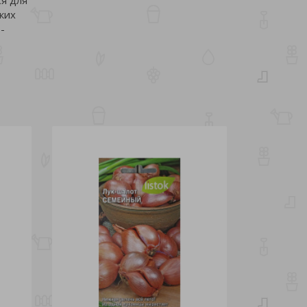
ких
-