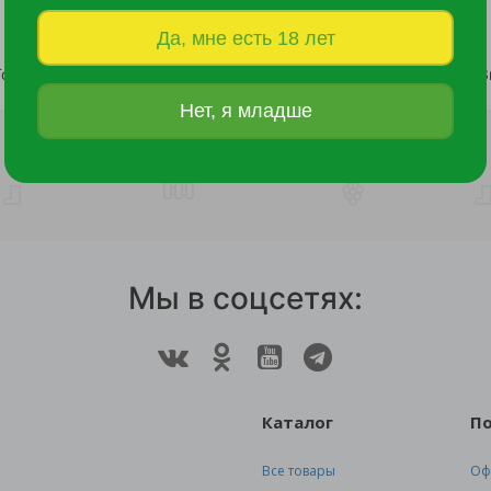
Да, мне есть 18 лет
Томат Герман F1 10шт /10
Томат Черри Без кожи F1 3
63 руб.
225 руб.
Нет, я младше
Мы в соцсетях:
Каталог
П
Все товары
Оф