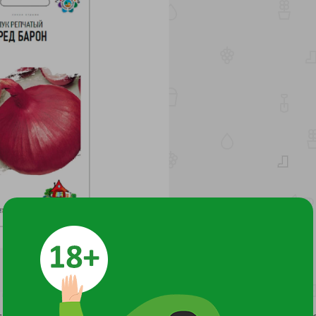
сового полегания и пожелтения листьев) сорт. Рекомендует