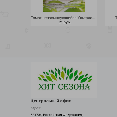
Томат непасынкующийся Ультраскороспелый 20шт /10
21 руб.
Центральный офис
Адрес
623704, Российская Федерация,