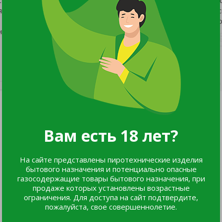
н на садово-огородных участках, в приусадебных и фермерс
 18-24 г. Сухие чешуи красного цвета, сочные чешуи – светло
н для употребления в свежем виде, домашней кулинарии.
Вам есть 18 лет?
На сайте представлены пиротехнические изделия
бытового назначения и потенциально опасные
газосодержащие товары бытового назначения, при
продаже которых установлены возрастные
ограничения. Для доступа на сайт подтвердите,
пожалуйста, свое совершеннолетие.