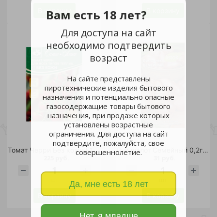
В корзину
В корзину
Вам есть 18 лет?
Для доступа на сайт
необходимо подтвердить
возраст
На сайте представлены
пиротехнические изделия бытового
назначения и потенциально опасные
газосодержащие товары бытового
назначения, при продаже которых
установлены возрастные
ограничения. Для доступа на сайт
подтвердите, пожалуйста, свое
Томат Черри Без кожи F1 3шт/5
Лук шалот Семейный 0,2гр /10
совершеннолетие.
225 руб.
31 руб.
шт
шт
Да, мне есть 18 лет
В корзину
В корзину
Нет, я младше