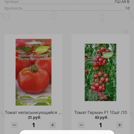
Артикул
ГШ АА В
Кратность
10
Томат непасынкующийся Ультраскороспелый 20шт /10
Томат Герман F1 10шт /10
21 руб.
63 руб.
шт
шт