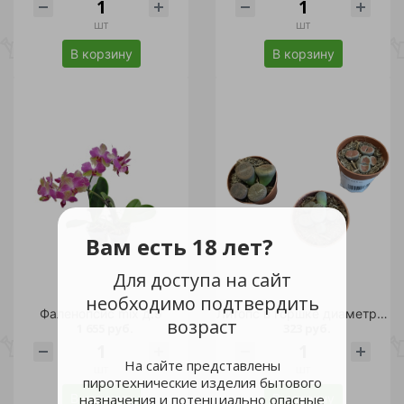
шт
шт
В корзину
В корзину
Вам есть 18 лет?
Для доступа на сайт
необходимо подтвердить
Фаленопсис mix д.9
Литопс в горшке диаметром 5,5 см /1шт
возраст
1 655 руб.
323 руб.
На сайте представлены
шт
шт
пиротехнические изделия бытового
В корзину
В корзину
назначения и потенциально опасные