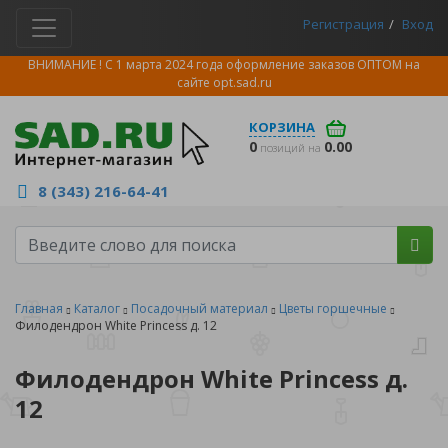
Регистрация
Вход
ВНИМАНИЕ ! С 1 марта 2024 года оформление заказов ОПТОМ на
сайте
opt.sad.ru
КОРЗИНА
0
0.00
позиций на
8 (343) 216-64-41
Главная
Каталог
Посадочный материал
Цветы горшечные
Филодендрон White Princess д. 12
Филодендрон White Princess д.
12