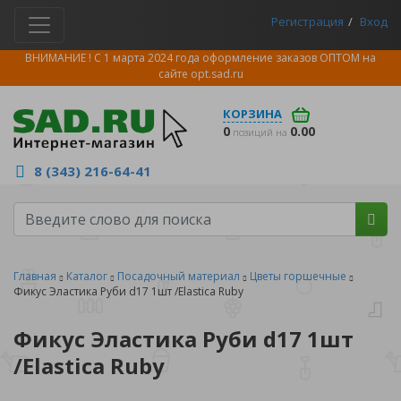
Регистрация
Вход
ВНИМАНИЕ ! С 1 марта 2024 года оформление заказов ОПТОМ на
сайте
opt.sad.ru
КОРЗИНА
0
0.00
позиций на
8 (343) 216-64-41
Главная
Каталог
Посадочный материал
Цветы горшечные
Фикус Эластика Руби d17 1шт /Elastica Ruby
Фикус Эластика Руби d17 1шт
/Elastica Ruby