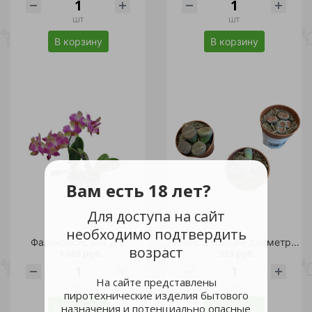
шт
шт
В корзину
В корзину
Вам есть 18 лет?
Для доступа на сайт
необходимо подтвердить
Фаленопсис mix д.9
Литопс в горшке диаметром 5,5 см /1шт
возраст
1 655 руб.
323 руб.
На сайте представлены
шт
шт
пиротехнические изделия бытового
В корзину
В корзину
назначения и потенциально опасные