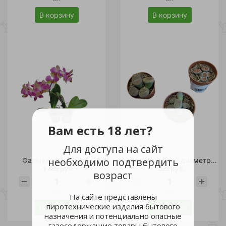
В корзину
В корзину
Вам есть 18 лет?
Для доступа на сайт
необходимо подтвердить
Фаленопсис mix д.9
Литопс в горшке диаметром 5,5 см /1шт
1 655 руб.
323 руб.
возраст
шт
шт
На сайте представлены
пиротехнические изделия бытового
В корзину
В корзину
назначения и потенциально опасные
газосодержащие товары бытового