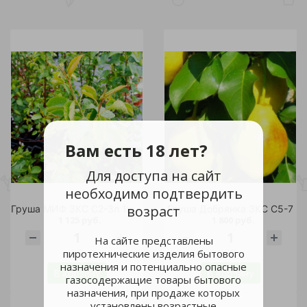
Вам есть 18 лет?
Для доступа на сайт
необходимо подтвердить
возраст
Груша МИФ ЗКС С2-3л 1шт (2х лет саженец)
Груша Добрянка ЗКС С5-7
1 125 руб.
1 800 руб.
На сайте представлены
шт
шт
пиротехнические изделия бытового
назначения и потенциально опасные
В корзину
В корзину
газосодержащие товары бытового
назначения, при продаже которых
установлены возрастные