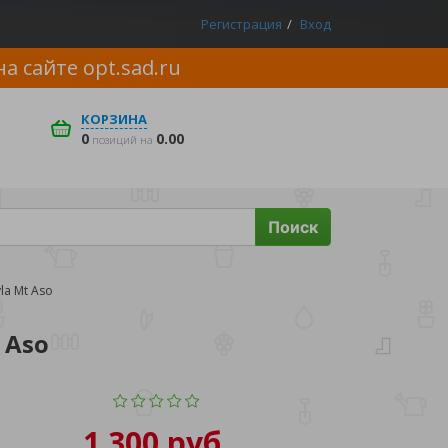
Регистрация
Вход
на сайте
opt.sad.ru
КОРЗИНА
0
0.00
позиций на
Поиск
la Mt Aso
 Aso
1 300 руб.