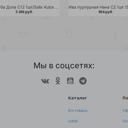
Ива Куба Дола С12 1шт/Salix Kuba Dola
3 200 руб.
934 руб.
Мы в соцсетях:
Каталог
П
Все товары
Оф
Listok
Оп