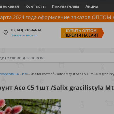
деоканал
Контакты
Покупателям
Акции
арта 2024 года оформление заказов ОПТОМ 
8 (343) 216-64-41
КУПИТЬ ОПТОМ
Заказать звонок
ПЕРЕЙТИ НА САЙТ
екоративных
Ива
Ива тонкостолбиковая Маунт Асо С5 1шт /Salix gracilisty
т Асо С5 1шт /Salix gracilistyla Mt