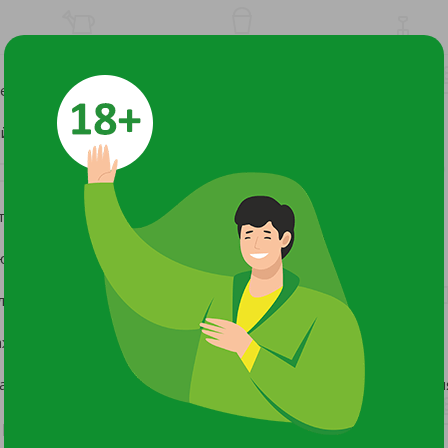
е розовые почки)
 кустарник.
то‑серыми волосками.
ются в феврале.
личеством влаги.
ажная и плодородная.
а 3–6 часов; яма — 60×60 см; обильный полив до приживлени
 рыхление и мульчирование почвы.