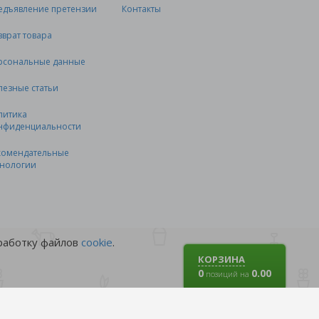
едъявление претензии
Контакты
зврат товара
рсональные данные
лезные статьи
литика
нфиденциальности
комендательные
хнологии
бработку файлов
cookie
.
КОРЗИНА
0
0.00
позиций на