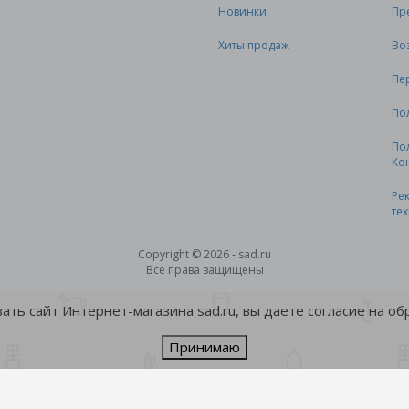
Новинки
Пр
Хиты продаж
Во
Пе
По
По
Ко
Ре
те
Copyright © 2026 - sad.ru
Все права защищены
ть сайт Интернет-магазина sad.ru, вы даете согласие на о
Принимаю