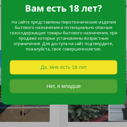
Вам есть 18 лет?
ореняются почти все); прирост за год — 0,7–0,9 м; цветени
На сайте представлены пиротехнические изделия
бытового назначения и потенциально опасные
газосодержащие товары бытового назначения, при
продаже которых установлены возрастные
ограничения. Для доступа на сайт подтвердите,
пожалуйста, свое совершеннолетие.
Да, мне есть 18 лет
Нет, я младше