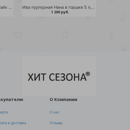
Ива пурпурная Нана С2 1шт /Salix purpurea Nana
Ива пурпурная Нана в горшке 5 л, 1шт
1 200 руб.
окупателю
О Компании
ерта
О нас
лата и доставка
Отзывы